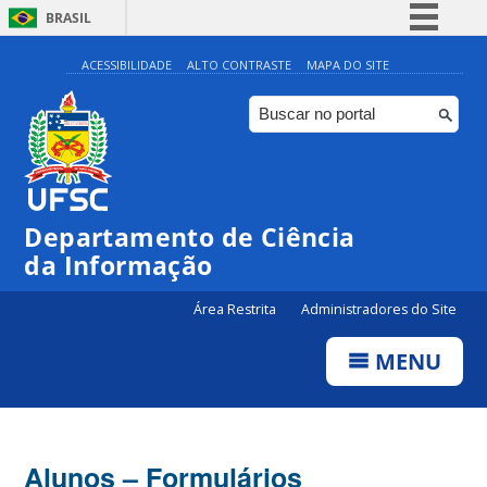
BRASIL
Simplifique!
ACESSIBILIDADE
ALTO CONTRASTE
MAPA DO SITE
Comunica BR
Participe
Acesso à informação
Legislação
Departamento de Ciência
Canais
da Informação
Área Restrita
Administradores do Site
MENU
Alunos – Formulários