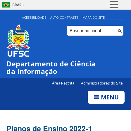
BRASIL
Simplifique!
ACESSIBILIDADE
ALTO CONTRASTE
MAPA DO SITE
Comunica BR
Participe
Acesso à informação
Legislação
Departamento de Ciência
Canais
da Informação
Área Restrita
Administradores do Site
MENU
Planos de Ensino 2022-1