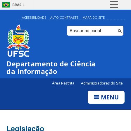
BRASIL
Simplifique!
ACESSIBILIDADE
ALTO CONTRASTE
MAPA DO SITE
Comunica BR
Participe
Acesso à informação
Legislação
Departamento de Ciência
Canais
da Informação
Área Restrita
Administradores do Site
MENU
Legislação