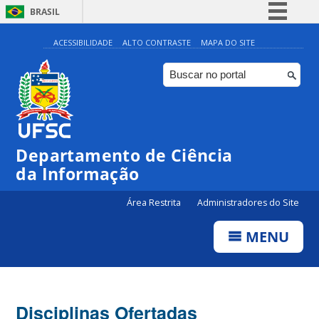
BRASIL
Simplifique!
ACESSIBILIDADE
ALTO CONTRASTE
MAPA DO SITE
Comunica BR
Participe
Acesso à informação
Legislação
Departamento de Ciência
Canais
da Informação
Área Restrita
Administradores do Site
MENU
Disciplinas Ofertadas