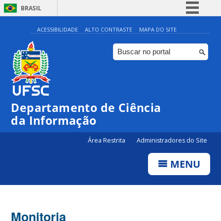
BRASIL
Simplifique!
ACESSIBILIDADE
ALTO CONTRASTE
MAPA DO SITE
Comunica BR
Participe
Acesso à informação
Legislação
Departamento de Ciência
Canais
da Informação
Área Restrita
Administradores do Site
MENU
Monitoria