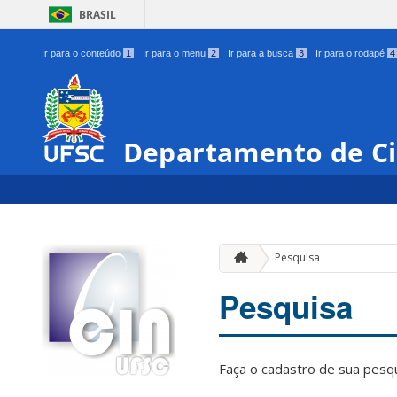
BRASIL
Ir para o conteúdo
1
Ir para o menu
2
Ir para a busca
3
Ir para o rodapé
4
Departamento de Ci
Pesquisa
Pesquisa
Faça o cadastro de sua pesq