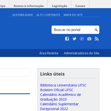
cipe
Acesso à informação
Legislação
Canais
ACESSIBILIDADE
ALTO CONTRASTE
MAPA DO SITE
Área Restrita
Administradores do Site
Links úteis
Biblioteca Universitária UFSC
Boletim Oficial UFSC
Calendário Acadêmico de
Graduação 2023
Calendário Suplementar
Excepcional 2022