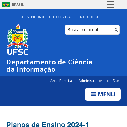
BRASIL
Simplifique!
ACESSIBILIDADE
ALTO CONTRASTE
MAPA DO SITE
Comunica BR
Participe
Acesso à informação
Legislação
Departamento de Ciência
Canais
da Informação
Área Restrita
Administradores do Site
MENU
Planos de Ensino 2024-1