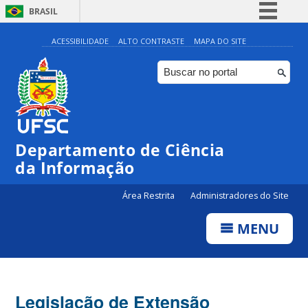
BRASIL
Simplifique!
ACESSIBILIDADE
ALTO CONTRASTE
MAPA DO SITE
Comunica BR
Participe
Acesso à informação
Legislação
Departamento de Ciência
Canais
da Informação
Área Restrita
Administradores do Site
MENU
Legislação de Extensão